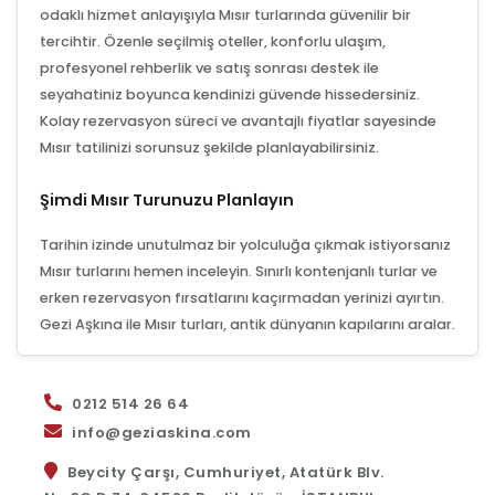
odaklı hizmet anlayışıyla Mısır turlarında güvenilir bir
tercihtir. Özenle seçilmiş oteller, konforlu ulaşım,
profesyonel rehberlik ve satış sonrası destek ile
seyahatiniz boyunca kendinizi güvende hissedersiniz.
Kolay rezervasyon süreci ve avantajlı fiyatlar sayesinde
Mısır tatilinizi sorunsuz şekilde planlayabilirsiniz.
Şimdi Mısır Turunuzu Planlayın
Tarihin izinde unutulmaz bir yolculuğa çıkmak istiyorsanız
Mısır turlarını hemen inceleyin. Sınırlı kontenjanlı turlar ve
erken rezervasyon fırsatlarını kaçırmadan yerinizi ayırtın.
Gezi Aşkına ile Mısır turları, antik dünyanın kapılarını aralar.
0212 514 26 64
info@geziaskina.com
Beycity Çarşı, Cumhuriyet, Atatürk Blv.