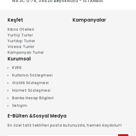
No:3C D:74, 34520 Beylikdüzü - İSTANBUL
Keşfet
Kampanyalar
Kıbrıs Otelleri
Yurtiçi Turlar
Yurtdışı Turlar
Vizesiz Turlar
Kampanyalı Turlar
Kurumsal
KVKK
Kullanıcı Sözleşmesi
Gizlilik Sözleşmesi
Hizmet Sözleşmesi
Banka Hesap Bilgileri
İletişim
E-Bülten &Sosyal Medya
En özel tatil teklifleri posta kutunuzda, hemen kaydolun!