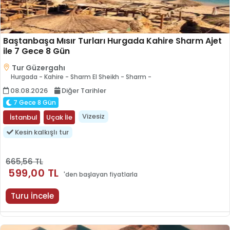
Baştanbaşa Mısır Turları Hurgada Kahire Sharm Ajet
ile 7 Gece 8 Gün
Tur Güzergahı
Hurgada - Kahire - Sharm El Sheikh - Sharm -
08.08.2026
Diğer Tarihler
7 Gece 8 Gün
Vizesiz
İstanbul
Uçak İle
Kesin kalkışlı tur
665,56
TL
599
,00
TL
'den başlayan fiyatlarla
Turu İncele