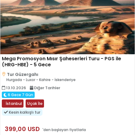
Mega Promosyon Mısır Şaheserleri Turu - PGS ile
(HRG-HBE) - 5 Gece
Tur Güzergahı
Hurgada - Luxor - Kahire - İskenderiye
13.10.2026
Diğer Tarihler
6 Gece 7 Gün
İstanbul
Uçak İle
Kesin kalkışlı tur
399
,00
USD
'den başlayan fiyatlarla