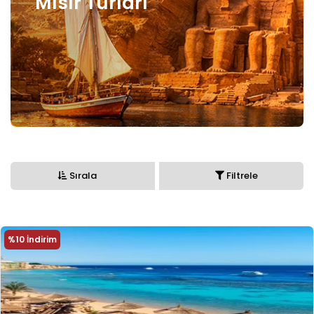
Mısır Turları
Sırala
Filtrele
%10 İndirim