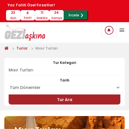
Yaz Tatili Özel Fırsatlar!
23
11
23
4
İncele
Saat
Gün
Dakika
Saniye
Turlar
Mısır Turları
Tur Kategori
Tarih
Tur Ara