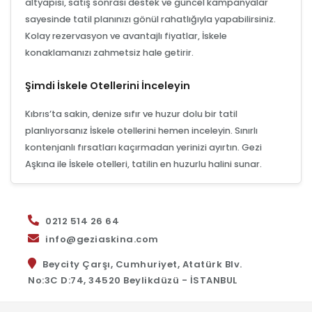
altyapısı, satış sonrası destek ve güncel kampanyalar
sayesinde tatil planınızı gönül rahatlığıyla yapabilirsiniz.
Kolay rezervasyon ve avantajlı fiyatlar, İskele
konaklamanızı zahmetsiz hale getirir.
Şimdi İskele Otellerini İnceleyin
Kıbrıs’ta sakin, denize sıfır ve huzur dolu bir tatil
planlıyorsanız İskele otellerini hemen inceleyin. Sınırlı
kontenjanlı fırsatları kaçırmadan yerinizi ayırtın. Gezi
Aşkına ile İskele otelleri, tatilin en huzurlu halini sunar.
0212 514 26 64
info@geziaskina.com
Beycity Çarşı, Cumhuriyet, Atatürk Blv.
No:3C D:74, 34520 Beylikdüzü - İSTANBUL