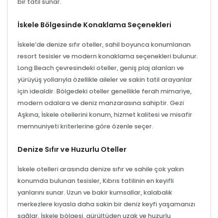
bir tatil sunar.
İskele Bölgesinde Konaklama Seçenekleri
İskele’de denize sıfır oteller, sahil boyunca konumlanan
resort tesisler ve modern konaklama seçenekleri bulunur.
Long Beach çevresindeki oteller, geniş plaj alanları ve
yürüyüş yollarıyla özellikle aileler ve sakin tatil arayanlar
için idealdir. Bölgedeki oteller genellikle ferah mimariye,
modern odalara ve deniz manzarasına sahiptir. Gezi
Aşkına, İskele otellerini konum, hizmet kalitesi ve misafir
memnuniyeti kriterlerine göre özenle seçer.
Denize Sıfır ve Huzurlu Oteller
İskele otelleri arasında denize sıfır ve sahile çok yakın
konumda bulunan tesisler, Kıbrıs tatilinin en keyifli
yanlarını sunar. Uzun ve bakir kumsallar, kalabalık
merkezlere kıyasla daha sakin bir deniz keyfi yaşamanızı
sağlar. İskele bölgesi, gürültüden uzak ve huzurlu