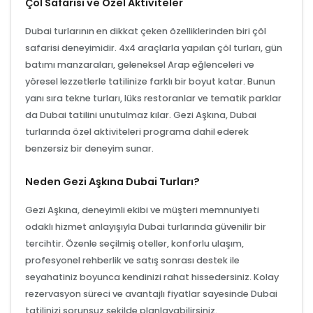
Çöl Safarisi ve Özel Aktiviteler
Dubai turlarının en dikkat çeken özelliklerinden biri çöl
safarisi deneyimidir. 4x4 araçlarla yapılan çöl turları, gün
batımı manzaraları, geleneksel Arap eğlenceleri ve
yöresel lezzetlerle tatilinize farklı bir boyut katar. Bunun
yanı sıra tekne turları, lüks restoranlar ve tematik parklar
da Dubai tatilini unutulmaz kılar. Gezi Aşkına, Dubai
turlarında özel aktiviteleri programa dahil ederek
benzersiz bir deneyim sunar.
Neden Gezi Aşkına Dubai Turları?
Gezi Aşkına, deneyimli ekibi ve müşteri memnuniyeti
odaklı hizmet anlayışıyla Dubai turlarında güvenilir bir
tercihtir. Özenle seçilmiş oteller, konforlu ulaşım,
profesyonel rehberlik ve satış sonrası destek ile
seyahatiniz boyunca kendinizi rahat hissedersiniz. Kolay
rezervasyon süreci ve avantajlı fiyatlar sayesinde Dubai
tatilinizi sorunsuz şekilde planlayabilirsiniz.