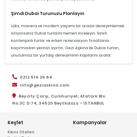
Şimdi Dubai Turunuzu Planlayın
Lüks, macera ve modern yaşamı bir arada deneyimlemek
istiyorsanız Dubai turlarını hemen inceleyin. Sınırlı
kontenjanlı turlar ve erken rezervasyon fırsatlarını
kaçırmadan yerinizi ayırtın. Gezi Aşkına ile Dubai turları,
unutulmaz bir yurtdışı deneyiminin kapılarını aralar.
0212 514 26 64
info@geziaskina.com
Beycity Çarşı, Cumhuriyet, Atatürk Blv.
No:3C D:74, 34520 Beylikdüzü - İSTANBUL
Keşfet
Kampanyalar
Kıbrıs Otelleri