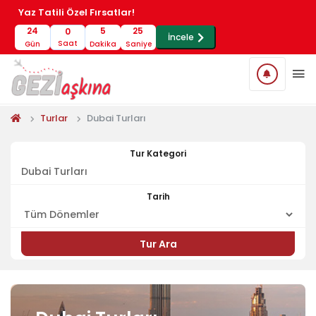
Yaz Tatili Özel Fırsatlar!
24
5
25
0
İncele
Saat
Gün
Dakika
Saniye
Turlar
Dubai Turları
Tur Kategori
Tarih
Tur Ara